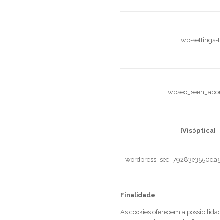
wp-settings-
wpseo_seen_abou
_
[Visóptica]
_
wordpress_sec_79283e3550da
Finalidade
As cookies oferecem a possibilida