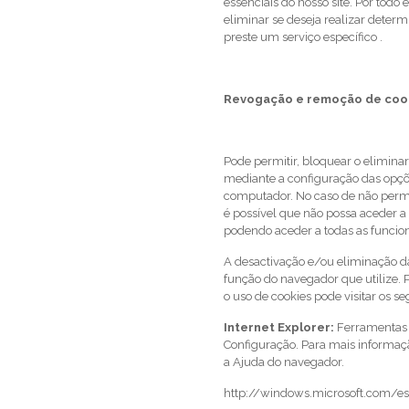
essenciais do nosso site. Por todo
eliminar se deseja realizar deter
preste um serviço específico .
Revogação e remoção de coo
Pode permitir, bloquear o elimina
mediante a configuração das opçõ
computador. No caso de não permit
é possível que não possa aceder a
podendo aceder a todas as funci
A desactivação e/ou eliminação da
função do navegador que utilize.
o uso de cookies pode visitar os se
Internet Explorer:
Ferramentas -
Configuração. Para mais informaçã
a Ajuda do navegador.
http://windows.microsoft.com/es