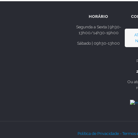
HORÁRIO
CO
Segunda a Sexta | 9h30-
13h00/14h30-19h00
A
N
Sábado | 09h30-13h00
Ou at
Política de Privacidade -
Termos 