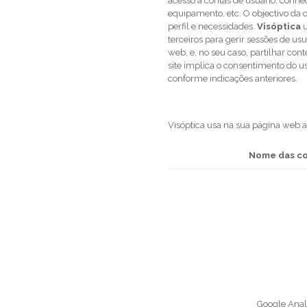
acesso a contas de usuário, conhe
equipamento, etc. O objectivo da c
perfil e necessidades.
Visóptica
u
terceiros para gerir sessões de usuá
web, e, no seu caso, partilhar con
site implica o consentimento do u
conforme indicações anteriores.
Visóptica usa na sua página web a
Nome das c
Google Anal