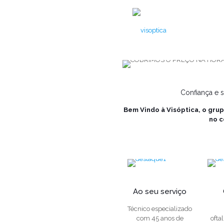
Confiança e 
Bem Vindo à Visóptica, o gru
no c
Ao seu serviço
Técnico especializado
com 45 anos de
ofta