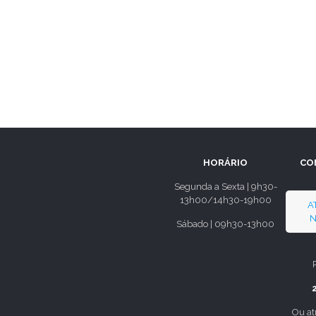
HORÁRIO
CO
Segunda a Sexta | 9h30-
13h00/14h30-19h00
A
N
Sábado | 09h30-13h00
Ou at