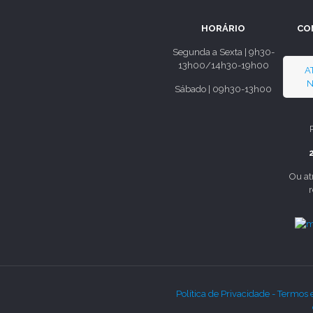
HORÁRIO
CO
Segunda a Sexta | 9h30-
13h00/14h30-19h00
A
N
Sábado | 09h30-13h00
Ou at
Política de Privacidade -
Termos 