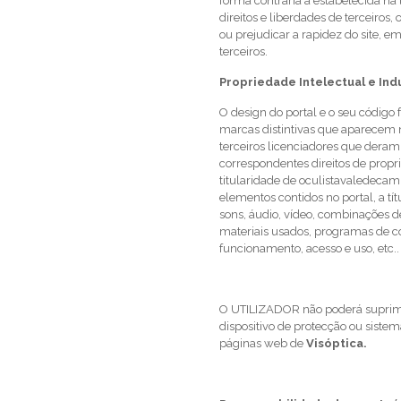
forma contrária à estabelecida na l
direitos e liberdades de terceiros,
ou prejudicar a rapidez do site, e
terceiros.
Propriedade Intelectual e Indu
O design do portal e o seu código
marcas distintivas que aparece
terceiros licenciadores que deram
correspondentes direitos de propr
titularidade de oculistavaledecam
elementos contidos no portal, a tí
sons, áudio, vídeo, combinações de
materiais usados, programas de c
funcionamento, acesso e uso, etc.. 
O UTILIZADOR não poderá suprimir,
dispositivo de protecção ou siste
páginas web de
Visóptica.