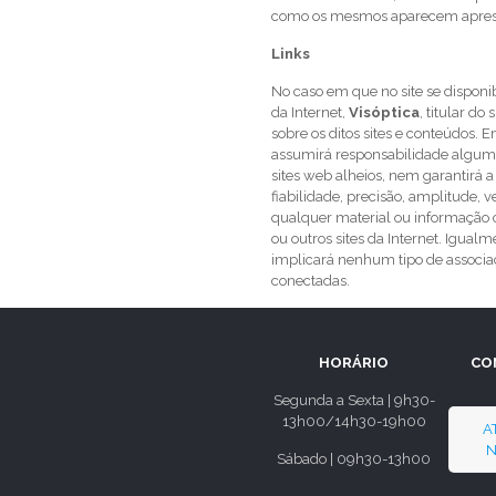
como os mesmos aparecem apresen
Links
No caso em que no site se disponibi
da Internet,
Visóptica
, titular d
sobre os ditos sites e conteúdos
assumirá responsabilidade alguma
sites web alheios, nem garantirá a
fiabilidade, precisão, amplitude, 
qualquer material ou informação 
ou outros sites da Internet. Igualm
implicará nenhum tipo de associaç
conectadas.
HORÁRIO
CO
Segunda a Sexta | 9h30-
13h00/14h30-19h00
A
N
Sábado | 09h30-13h00