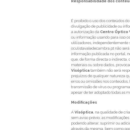
Responsabilidade dos conte
É proibido o uso dos conteúdos do
divulgação de publicidade ou inf
a autorização da
Centro Óptico 
ou informação usando para isso os
utilizadores, independentemente se
oculistavaledecambra.pt não será
informação publicada no portal, 
que, de forma directa o indirecta
materiais ou sobre dados, provoca
Visóptica
também não será resp
prejuízos de qualquer natureza qu
erros ou omissões nos conteúdos, f
transmissão de vírus ou programas
apesar de ter adoptado todas as me
Modificações
A
Visóptica
, na qualidade de cria
sem aviso prévio, as modificações 
podendo alterar, suprimir ou adic
através da mesma, bem como poder