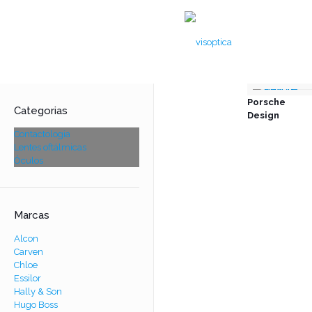
Porsche
Categorias
Design
Contactologia
Lentes oftálmicas
Óculos
Marcas
Alcon
Carven
Chloe
Essilor
Hally & Son
Hugo Boss