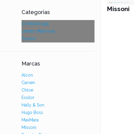
Missoni
Categorias
Contactologia
Lentes oftálmicas
Óculos
Marcas
Alcon
Carven
Chloe
Essilor
Hally & Son
Hugo Boss
MaxMara
Missoni