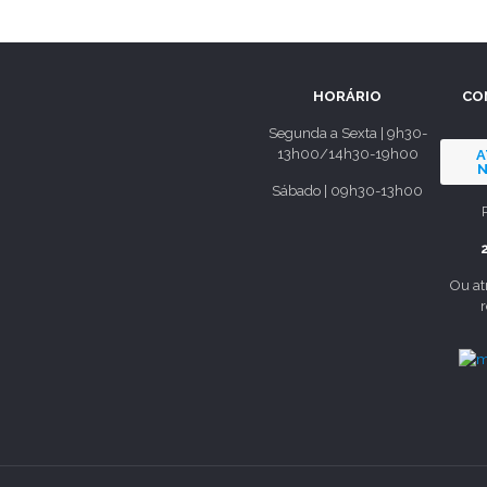
HORÁRIO
CO
Segunda a Sexta | 9h30-
13h00/14h30-19h00
A
N
Sábado | 09h30-13h00
Ou at