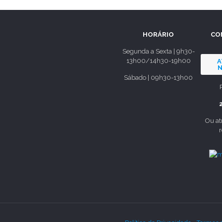
HORÁRIO
CO
Segunda a Sexta | 9h30-
13h00/14h30-19h00
A
N
Sábado | 09h30-13h00
Ou at